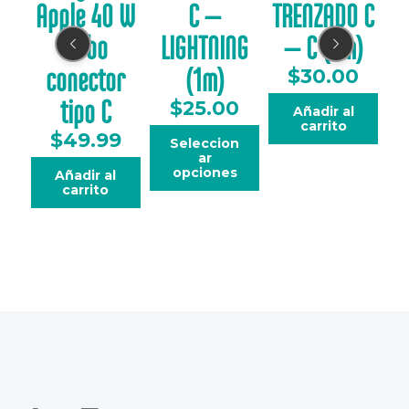
m)
Apple 40 W
C –
TRENZADO C
A
0
Cubo
LIGHTNING
– C (2m)
conector
(1m)
$
30.00
n
tipo C
$
25.00
Añadir al
carrito
$
49.99
Seleccion
ar
E
opciones
Añadir al
s
carrito
t
e
p
r
o
d
u
c
t
o
t
i
e