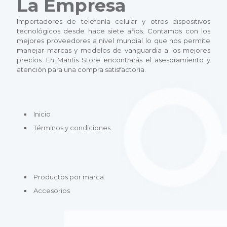
La Empresa
n
e
Importadores de telefonía celular y otros dispositivos
m
tecnológicos desde hace siete años. Contamos con los
ú
mejores proveedores a nivel mundial lo que nos permite
l
manejar marcas y modelos de vanguardia a los mejores
t
precios. En Mantis Store encontrarás el asesoramiento y
i
atención para una compra satisfactoria.
p
l
e
s
Inicio
v
a
Términos y condiciones
r
i
a
n
t
Productos por marca
e
Accesorios
s
.
L
a