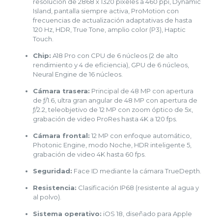
resolución de 2868 x 1320 píxeles a 460 ppi, Dynamic
Island, pantalla siempre activa, ProMotion con
frecuencias de actualización adaptativas de hasta
120 Hz, HDR, True Tone, amplio color (P3), Haptic
Touch.
Chip:
A18 Pro con CPU de 6 núcleos (2 de alto
rendimiento y 4 de eficiencia), GPU de 6 núcleos,
Neural Engine de 16 núcleos.
Cámara trasera:
Principal de 48 MP con apertura
de ƒ/1.6, ultra gran angular de 48 MP con apertura de
ƒ/2.2, teleobjetivo de 12 MP con zoom óptico de 5x,
grabación de video ProRes hasta 4K a 120 fps.
Cámara frontal:
12 MP con enfoque automático,
Photonic Engine, modo Noche, HDR inteligente 5,
grabación de video 4K hasta 60 fps.
Seguridad:
Face ID mediante la cámara TrueDepth.
Resistencia:
Clasificación IP68 (resistente al agua y
al polvo).
Sistema operativo:
iOS 18, diseñado para Apple