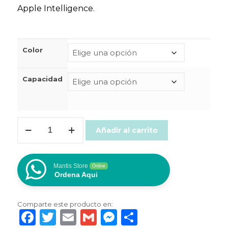
Apple Intelligence.
Color
Capacidad
iPhone
Añadir al carrito
16
Pro
E-
SIM
Mantis Store
Online
cantidad
Ordena Aqui
Comparte este producto en:
Facebook
Twitter
Email
Gmail
Messenger
Compartir