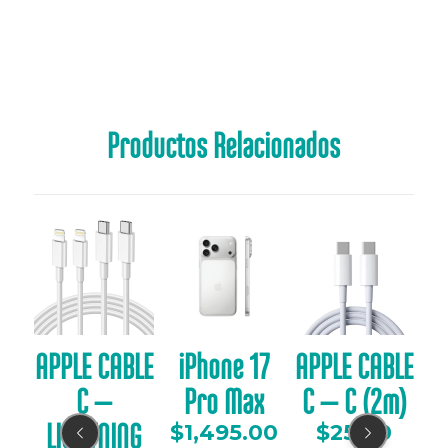
Capacidad
2 metros
Productos Relacionados
r
APPLE CABLE
iPhone 17
APPLE CABLE
B-C
C –
Pro Max
C – C (2m)
A
LIGHTNING
$
1,495.00
$
25.00