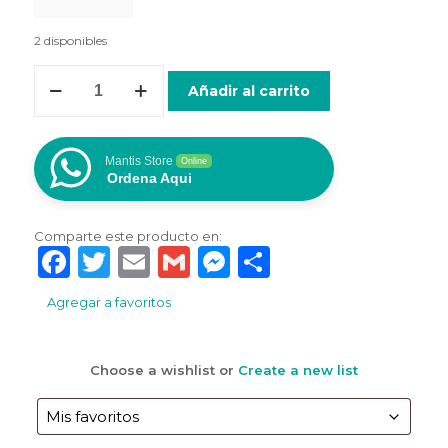
2 disponibles
APPLE
Añadir al carrito
CABLE
USB
-
LIGHTNING
Mantis Store
Online
(2m)
Ordena Aqui
cantidad
Comparte este producto en:
Facebook
Twitter
Email
Gmail
Messenger
Compartir
Agregar a favoritos
Choose a wishlist
or
Create a new list