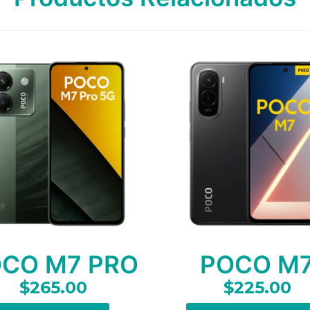
CO M7 PRO
POCO M
$
265.00
$
225.00