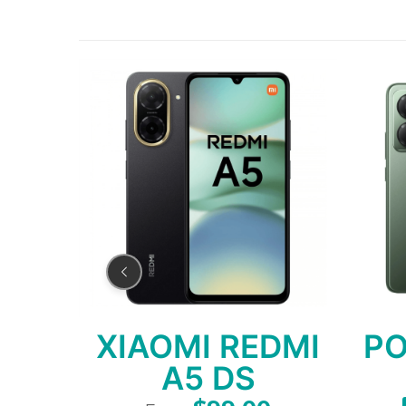
dmi
nes
XIAOMI REDMI
PO
A5 DS