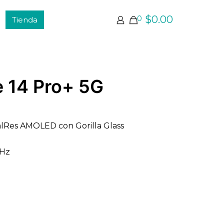
0
$
0.00
Tienda
 14 Pro+ 5G
stalRes AMOLED con Gorilla Glass
GHz