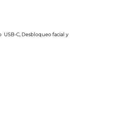
o USB-C, Desbloqueo facial y
ger
artir