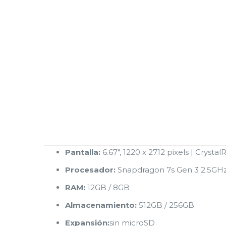
Pantalla:
6.67″, 1220 x 2712 pixels | Cryst
Procesador:
Snapdragon 7s Gen 3 2.5GH
RAM:
12GB / 8GB
Almacenamiento:
512GB / 256GB
Expansión:
sin microSD