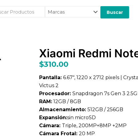
car
Marcas
ductos
Xiaomi Redmi Note
$
310.00
Pantalla:
6.67″, 1220 x 2712 pixels | Cry
Victus 2
Procesador:
Snapdragon 7s Gen 3 2.5
RAM:
12GB / 8GB
Almacenamiento:
512GB / 256GB
Expansión:
sin microSD
Cámara:
Triple, 200MP+8MP +2MP
Cámara Frotal:
20 MP