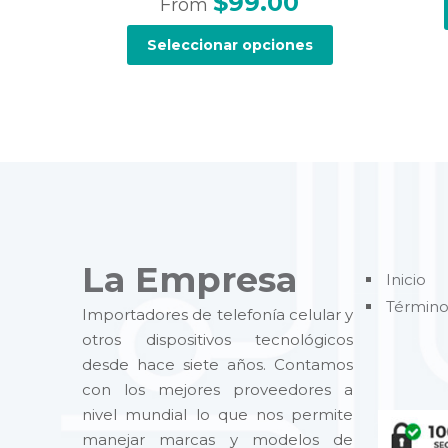
$
99.00
From
Seleccionar opciones
E
s
t
e
p
r
o
d
u
La Empresa
Inicio
c
t
Término
Importadores de telefonía celular y
o
otros dispositivos tecnológicos
t
desde hace siete años. Contamos
i
con los mejores proveedores a
e
nivel mundial lo que nos permite
n
manejar marcas y modelos de