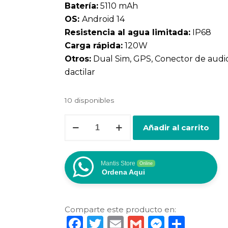
Batería:
5110 mAh
OS:
Android 14
Resistencia al agua limitada:
IP68
Carga rápida:
120W
Otros:
Dual Sim, GPS, Conector de audi
dactilar
10 disponibles
Xiaomi
Añadir al carrito
Redmi
Note
14
Mantis Store
Online
Pro+
Ordena Aqui
5G
cantidad
Comparte este producto en:
Facebook
Twitter
Email
Gmail
Messen
Comp