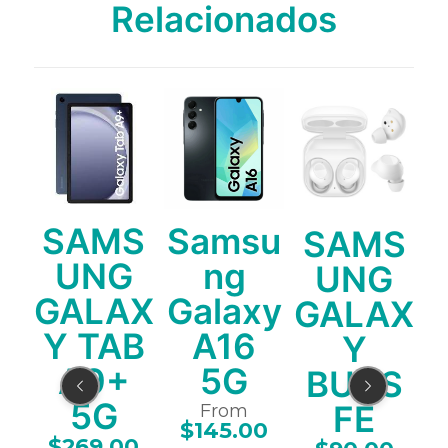
Relacionados
u
SAMS
Samsu
SAMS
UNG
ng
UNG
xy
GALAX
Galaxy
GALAX
A9
Y TAB
A16
Y
A9+
5G
BUDS
5G
0
FE
From
$
145.00
$
269.00