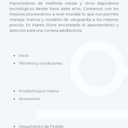
n
Importadores de telefonía celular y otros dispositivos
i
p
i
e
tecnológicos desde hace siete años. Contamos con los
p
l
p
m
mejores proveedores a nivel mundial lo que nos permite
l
e
l
ú
manejar marcas y modelos de vanguardia a los mejores
e
s
e
l
precios. En Mantis Store encontrarás el asesoramiento y
s
v
s
t
atención para una compra satisfactoria.
v
a
v
i
a
r
a
p
r
i
r
l
i
a
i
e
a
n
a
Inicio
s
n
t
n
v
t
Términos y condiciones
e
t
a
e
s
e
r
s
.
s
i
.
L
.
a
L
a
L
n
a
Productos por marca
s
a
t
s
o
s
Accesorios
e
o
p
o
s
p
c
p
.
c
i
c
L
i
o
i
a
o
n
o
Seguimiento de Pedido
s