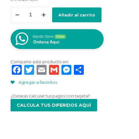
SAMSUNG
Añadir al carrito
AUDIFONO
USB-
C
cantidad
Mantis Store
Online
Ordena Aqui
Comparte este producto en:
Facebook
Twitter
Email
Gmail
Messenger
Compartir
Agregar a favoritos
¿Deseas calcular tus pagos con tarjeta?
CALCULA TUS DIFERIDOS AQUÍ