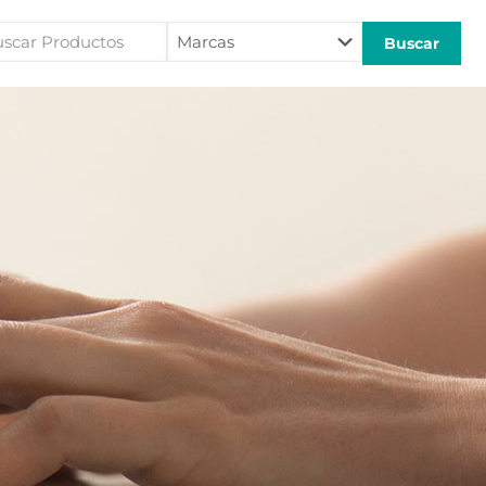
car
Marcas
ductos