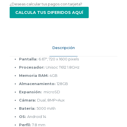
¿Deseas calcular tus pagos con tarjeta?
CALCULA TUS DIFERIDOS AQUÍ
Descripción
Pantalla:
6.67″, 720 x 1600 pixels
Procesador:
Unisoc T612 1.8GHz
Memoria RAM:
4GB
Almacenamiento:
128GB
Expansión:
microSD
Cámara:
Dual, 8MP+Aux
Batería:
5000 mAh
OS:
Android 14
Perfil:
7.8 mm