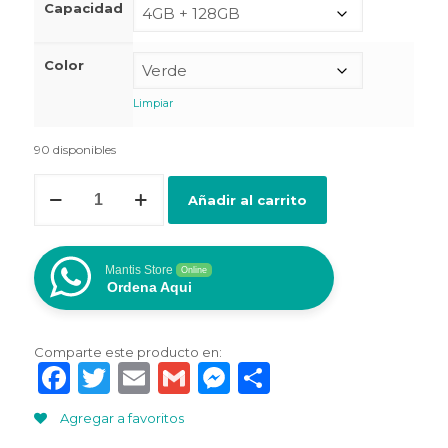
Capacidad
Color
Limpiar
90 disponibles
REALME
Añadir al carrito
NOTE
60X
cantidad
Mantis Store
Online
Ordena Aqui
Comparte este producto en:
Facebook
Twitter
Email
Gmail
Messenger
Compartir
Agregar a favoritos