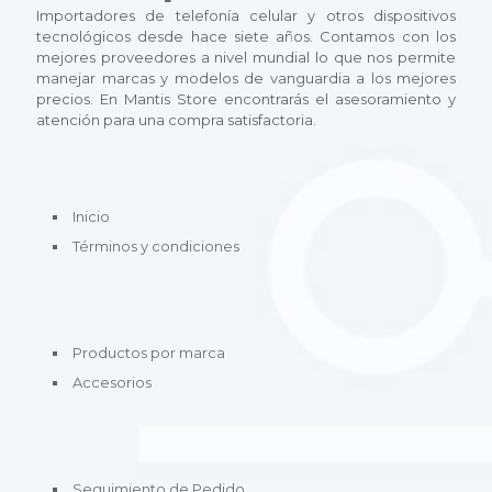
e
Importadores de telefonía celular y otros dispositivos
L
L
n
tecnológicos desde hace siete años. Contamos con los
a
a
e
mejores proveedores a nivel mundial lo que nos permite
s
s
m
manejar marcas y modelos de vanguardia a los mejores
o
o
ú
precios. En Mantis Store encontrarás el asesoramiento y
p
p
l
atención para una compra satisfactoria.
c
c
t
i
i
i
o
o
p
n
n
l
e
e
e
Inicio
s
s
s
Términos y condiciones
s
s
v
e
e
a
p
p
r
u
u
i
e
e
a
Productos por marca
d
d
n
e
e
t
Accesorios
n
n
e
e
e
s
l
l
.
e
e
L
g
g
a
Seguimiento de Pedido