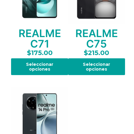
REALME
REALME
C71
C75
$
175.00
$
215.00
Seleccionar
Seleccionar
opciones
opciones
E
E
s
s
t
t
e
e
p
p
r
r
o
o
d
d
u
u
c
c
t
t
o
o