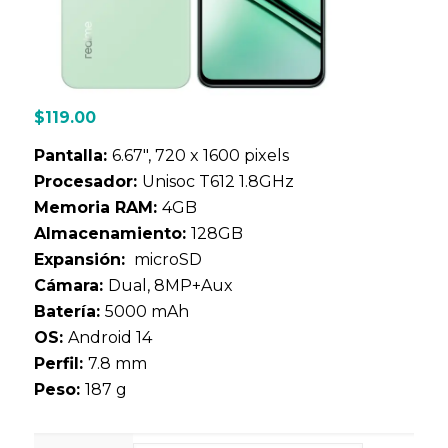
$
119.00
Pantalla:
6.67", 720 x 1600 pixels
Procesador:
Unisoc T612 1.8GHz
Memoria RAM:
4GB
Almacenamiento:
128GB
Expansión:
microSD
Cámara:
Dual, 8MP+Aux
Batería:
5000 mAh
OS:
Android 14
Perfil:
7.8 mm
Peso:
187 g